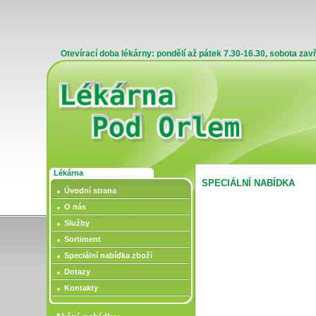
Otevírací doba lékárny: pondělí až pátek 7.30-16.30, sobota zav
Lékárna
SPECIÁLNÍ NABÍDKA
Úvodní strana
O nás
Služby
Sortiment
Speciální nabídka zboží
Dotazy
Kontakty